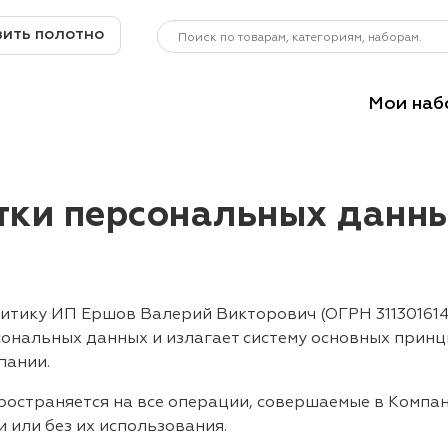
зить полотно
Мои наб
тки персональных данн
литику ИП Ершов Валерий Викторович (ОГРН 311301614
ональных данных и излагает систему основных прин
пании.
ространяется на все операции, совершаемые в Компа
 или без их использования.