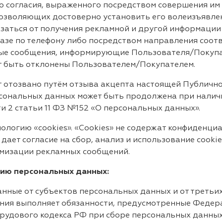
о согласия, выраженного посредством совершения им
озволяющих достоверно установить его волеизъявлен
аться от получения рекламной и другой информации 
азе по телефону либо посредством направления соот
е сообщения, информирующие Пользователя/Покупате
т быть отклонены Пользователем/Покупателем.
нт отозвано путём отзыва акцепта настоящей Публич
ональных данных может быть продолжена при наличии
асти 2 статьи 11 ФЗ №152 «О персональных данных».
нологию «cookies». «Cookies» не содержат конфиденц
ает согласие на сбор, анализ и использование cookie
имизации рекламных сообщений.
нию персональных данных:
анные от субъектов персональных данных и от третьи
ания выполняет обязанности, предусмотренные Феде
Трудового кодекса РФ при сборе персональных данных