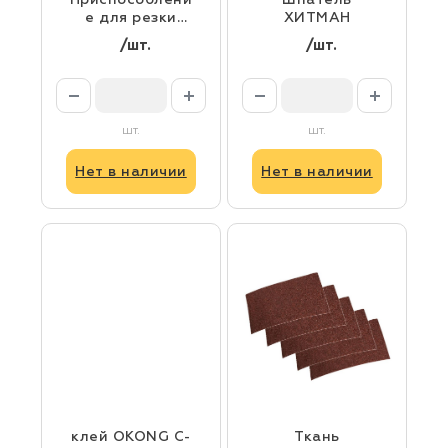
Приспособлени
Шпатель
е для резки
ХИТМАН
экрана
/шт.
/шт.
шт.
шт.
Нет в наличии
Нет в наличии
клей OKONG C-
Ткань