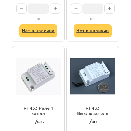
профиля,
черный (2шт)
шт.
шт.
Нет в наличии
Нет в наличии
RF433 Реле 1
RF433
канал
Выключатель
/шт.
/шт.