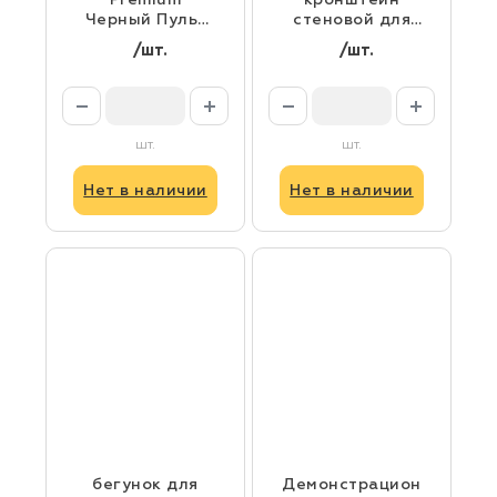
Premium
кронштейн
Черный Пульт
стеновой для
управления
карниза
/шт.
/шт.
Onviz (15
каналов)
шт.
шт.
Нет в наличии
Нет в наличии
бегунок для
Демонстрацион