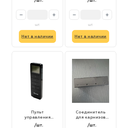
/шт.
/шт.
шт.
шт.
Нет в наличии
Нет в наличии
Пульт
Соединитель
управления
для карнизов
Onviz P17 ( 15
ONVIZ Черный
/шт.
/шт.
каналов)