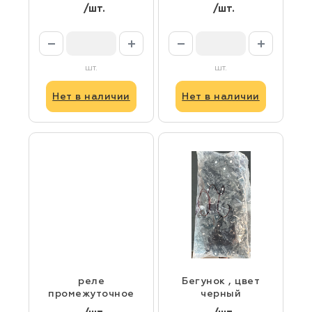
черный
однорядный
/шт.
/шт.
черный
шт.
шт.
Нет в наличии
Нет в наличии
реле
Бегунок , цвет
промежуточное
черный