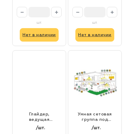
черный
шт.
шт.
Нет в наличии
Нет в наличии
Глайдер,
Умная сетовая
ведущая
группа под
каретка для
ключ
/шт.
/шт.
стандартного