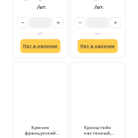
монтажа белый
одностороннег
/шт.
/шт.
(комплект 2)
о карниза
черный
шт.
шт.
Нет в наличии
Нет в наличии
Крючок
Кронштейн
французский
настенный,